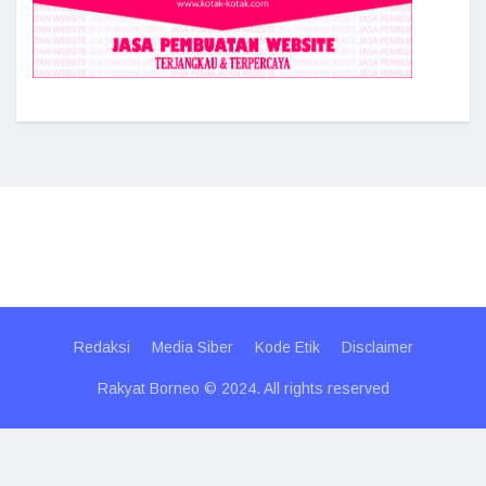
Redaksi
Media Siber
Kode Etik
Disclaimer
Rakyat Borneo © 2024. All rights reserved