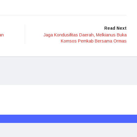
Read Next
an
Jaga Kondusifitas Daerah, Melkianus Buka
Komsos Pemkab Bersama Ormas
Redaksi
Media Siber
Kode Etik
Disclaimer