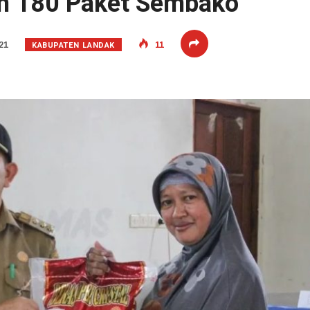
an 180 Paket Sembako
KABUPATEN LANDAK
21
11