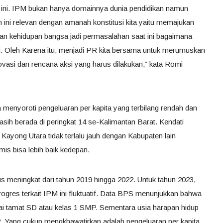
a ini. IPM bukan hanya domainnya dunia pendidikan namun
 ini relevan dengan amanah konstitusi kita yaitu memajukan
 kehidupan bangsa jadi permasalahan saat ini bagaimana
i. Oleh Karena itu, menjadi PR kita bersama untuk merumuskan
inovasi dan rencana aksi yang harus dilakukan,” kata Romi
 menyoroti pengeluaran per kapita yang terbilang rendah dan
h berada di peringkat 14 se-Kalimantan Barat. Kendati
M Kayong Utara tidak terlalu jauh dengan Kabupaten lain
mis bisa lebih baik kedepan.
s meningkat dari tahun 2019 hingga 2022. Untuk tahun 2023,
rogres terkait IPM ini fluktuatif. Data BPS menunjukkan bahwa
ai tamat SD atau kelas 1 SMP. Sementara usia harapan hidup
2. Yang cukup mengkhawatirkan adalah pengeluaran per kapita