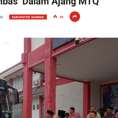
mbas Dalam Ajang MTQ
KABUPATEN SAMBAS
15
36