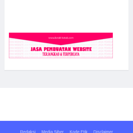
Redaksi
Media Siber
Kode Etik
Disclaimer