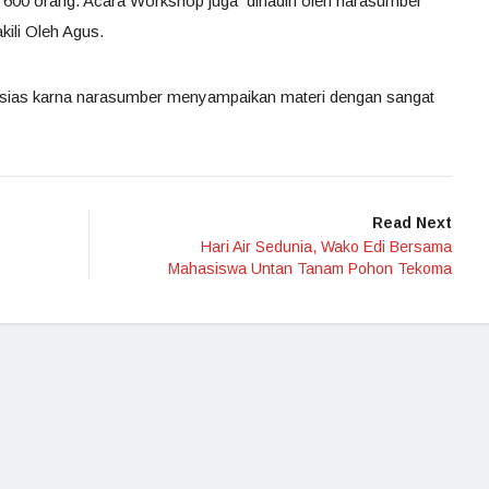
i 600 orang. Acara Workshop juga dihadiri oleh narasumber
kili Oleh Agus.
tusias karna narasumber menyampaikan materi dengan sangat
Read Next
Hari Air Sedunia, Wako Edi Bersama
Mahasiswa Untan Tanam Pohon Tekoma