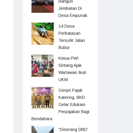
Bangun
Jembatan Di
Desa Empunak
14 Desa
Perbatasan
Terisolir Jalan
Bubur
Ketua PWI
Sintang Ajak
Wartawan Ikuti
UKW
Genjot Pajak
Katering, BKD
Gelar Edukasi
Perpajakan Bagi
Bendahara
“Diserang DBD”