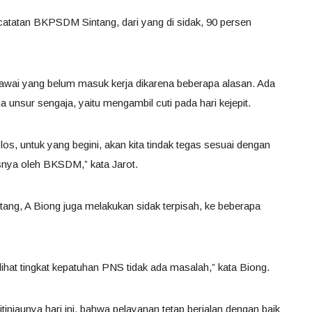
 catatan BKPSDM Sintang, dari yang di sidak, 90 persen
egawai yang belum masuk kerja dikarena beberapa alasan. Ada
a unsur sengaja, yaitu mengambil cuti pada hari kejepit.
s, untuk yang begini, akan kita tindak tegas sesuai dengan
esnya oleh BKSDM,” kata Jarot.
ntang, A Biong juga melakukan sidak terpisah, ke beberapa
lihat tingkat kepatuhan PNS tidak ada masalah,” kata Biong.
injaunya hari ini, bahwa pelayanan tetap berjalan dengan baik