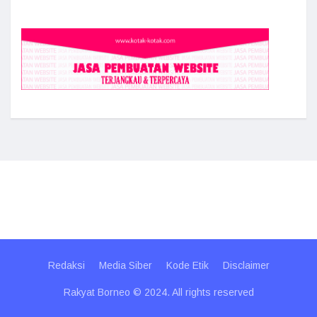
Redaksi
Media Siber
Kode Etik
Disclaimer
Rakyat Borneo © 2024. All rights reserved