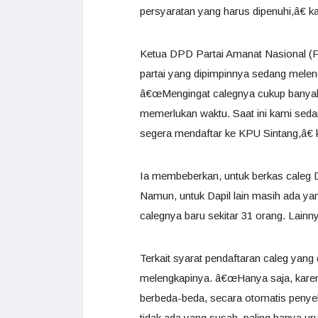
persyaratan yang harus dipenuhi,â€ k
Ketua DPD Partai Amanat Nasional (P
partai yang dipimpinnya sedang melen
â€œMengingat calegnya cukup banyak,
memerlukan waktu. Saat ini kami sed
segera mendaftar ke KPU Sintang,â€ 
Ia membeberkan, untuk berkas caleg D
Namun, untuk Dapil lain masih ada ya
calegnya baru sekitar 31 orang. Lainn
Terkait syarat pendaftaran caleg yang
melengkapinya. â€œHanya saja, karen
berbeda-beda, secara otomatis peny
tidak ada yang susah, paling hanya ur