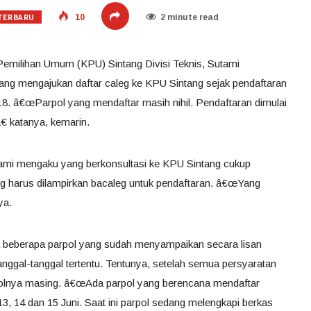
TERBARU
10
2 minute read
Pemilihan Umum (KPU) Sintang Divisi Teknis, Sutami
yang mengajukan daftar caleg ke KPU Sintang sejak pendaftaran
2018. â€œParpol yang mendaftar masih nihil. Pendaftaran dimulai
â€ katanya, kemarin.
ami mengaku yang berkonsultasi ke KPU Sintang cukup
g harus dilampirkan bacaleg untuk pendaftaran. â€œYang
ya.
a beberapa parpol yang sudah menyampaikan secara lisan
ggal-tanggal tertentu. Tentunya, setelah semua persyaratan
polnya masing. â€œAda parpol yang berencana mendaftar
 13, 14 dan 15 Juni. Saat ini parpol sedang melengkapi berkas