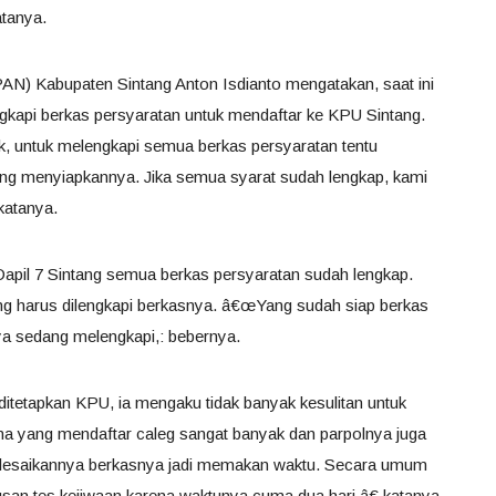
atanya.
AN) Kabupaten Sintang Anton Isdianto mengatakan, saat ini
gkapi berkas persyaratan untuk mendaftar ke KPU Sintang.
 untuk melengkapi semua berkas persyaratan tentu
ang menyiapkannya. Jika semua syarat sudah lengkap, kami
katanya.
apil 7 Sintang semua berkas persyaratan sudah lengkap.
ng harus dilengkapi berkasnya. â€œYang sudah siap berkas
ya sedang melengkapi,: bebernya.
 ditetapkan KPU, ia mengaku tidak banyak kesulitan untuk
a yang mendaftar caleg sangat banyak dan parpolnya juga
elesaikannya berkasnya jadi memakan waktu. Secara umum
usan tes kejiwaan karena waktunya cuma dua hari,â€ katanya.