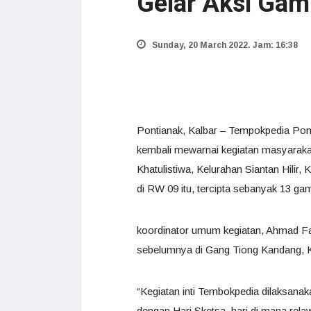
Gelar Aksi Gam
Sunday, 20 March 2022. Jam: 16:38
Pontianak, Kalbar – Tempokpedia Pon
kembali mewarnai kegiatan masyarakat 
Khatulistiwa, Kelurahan Siantan Hili
di RW 09 itu, tercipta sebanyak 13 ga
koordinator umum kegiatan, Ahmad Fau
sebelumnya di Gang Tiong Kandang, K
“Kegiatan inti Tembokpedia dilaksanaka
dengan Hari Sketsa, hari di mana re