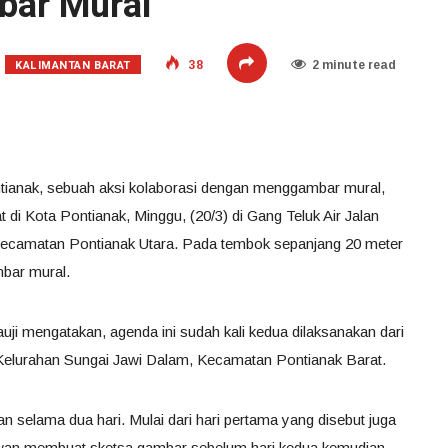
bar Mural
KALIMANTAN BARAT
38
2 minute read
tianak, sebuah aksi kolaborasi dengan menggambar mural,
di Kota Pontianak, Minggu, (20/3) di Gang Teluk Air Jalan
r, Kecamatan Pontianak Utara. Pada tembok sepanjang 20 meter
mbar mural.
ji mengatakan, agenda ini sudah kali kedua dilaksanakan dari
elurahan Sungai Jawi Dalam, Kecamatan Pontianak Barat.
n selama dua hari. Mulai dari hari pertama yang disebut juga
lawan membuat sketsa gambar sebelum hari kedua kemudian