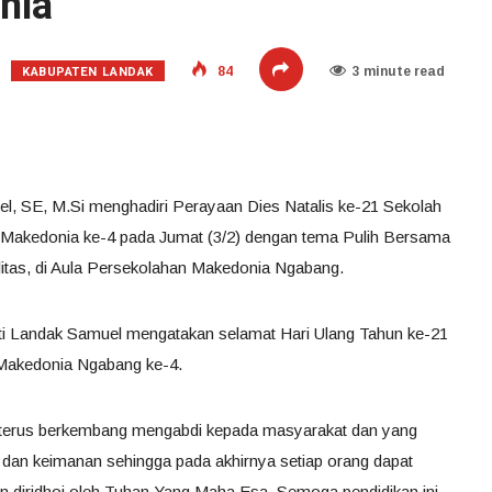
nia
KABUPATEN LANDAK
84
3 minute read
l, SE, M.Si menghadiri Perayaan Dies Natalis ke-21 Sekolah
Makedonia ke-4 pada Jumat (3/2) dengan tema Pulih Bersama
itas, di Aula Persekolahan Makedonia Ngabang.
ti Landak Samuel mengatakan selamat Hari Ulang Tahun ke-21
Makedonia Ngabang ke-4.
terus berkembang mengabdi kepada masyarakat dan yang
n dan keimanan sehingga pada akhirnya setiap orang dapat
n diridhoi oleh Tuhan Yang Maha Esa. Semoga pendidikan ini