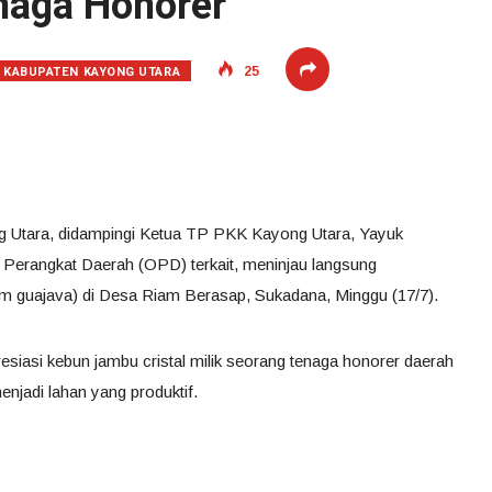
enaga Honorer
KABUPATEN KAYONG UTARA
25
g Utara, didampingi Ketua TP PKK Kayong Utara, Yayuk
i Perangkat Daerah (OPD) terkait, meninjau langsung
ium guajava) di Desa Riam Berasap, Sukadana, Minggu (17/7).
siasi kebun jambu cristal milik seorang tenaga honorer daerah
njadi lahan yang produktif.