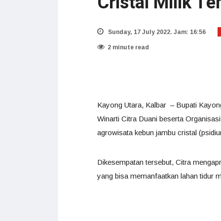
Cristal Milik T
Sunday, 17 July 2022. Jam: 16:56
2 minute read
Kayong Utara, Kalbar – Bupati Kayon
Winarti Citra Duani beserta Organisas
agrowisata kebun jambu cristal (psid
Dikesempatan tersebut, Citra mengapre
yang bisa memanfaatkan lahan tidur me