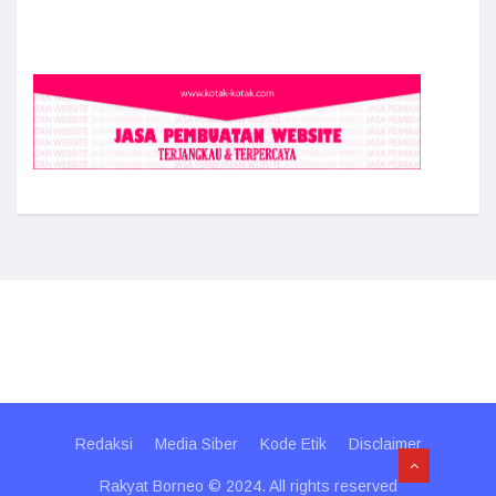
Redaksi
Media Siber
Kode Etik
Disclaimer
Rakyat Borneo © 2024. All rights reserved