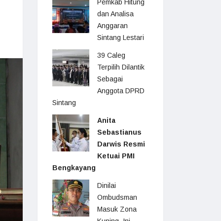
Pemkab Hitung
dan Analisa
Anggaran
Sintang Lestari
39 Caleg
Terpilih Dilantik
Sebagai
Anggota DPRD
Sintang
Anita
Sebastianus
Darwis Resmi
Ketuai PMI
Bengkayang
Dinilai
Ombudsman
Masuk Zona