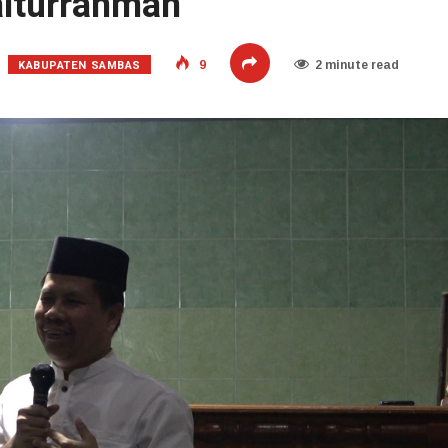
aiturrahman
KABUPATEN SAMBAS
9
2 minute read