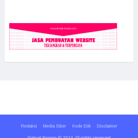
Redaksi
Media Siber
Kode Etik
Disclaimer
Rakyat Borneo © 2024. All rights reserved