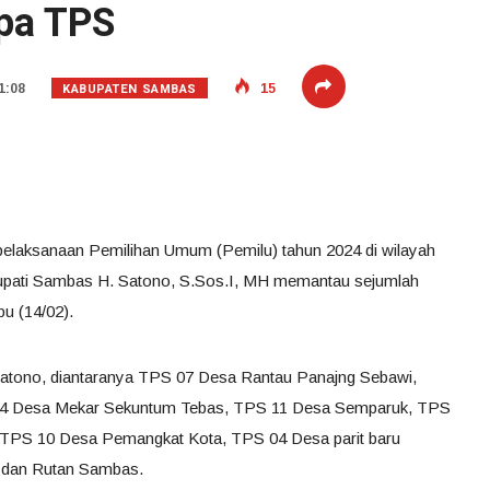
pa TPS
KABUPATEN SAMBAS
1:08
15
elaksanaan Pemilihan Umum (Pemilu) tahun 2024 di wilayah
Bupati Sambas H. Satono, S.Sos.I, MH memantau sejumlah
u (14/02).
Satono, diantaranya TPS 07 Desa Rantau Panajng Sebawi,
04 Desa Mekar Sekuntum Tebas, TPS 11 Desa Semparuk, TPS
TPS 10 Desa Pemangkat Kota, TPS 04 Desa parit baru
 dan Rutan Sambas.