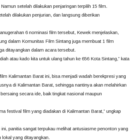
 Namun setelah dilakukan penjaringan terpilih 15 film.
lah dilakukan penjurian, dan langsung diberikan
nugerahan 6 nominasi film tersebut, Kewek menjelaskan,
bung dalam Komunitas Film Sintang juga membuat 1 film
ga ditayangkan dalam acara tersebut.
iah atau kado kita untuk ulang tahun ke 656 Kota Sintang,” kata
ilm Kalimantan Barat ini, bisa menjadi wadah berekpresi yang
ususnya di Kalimantan Barat, sehingga nantinya akan melahirkan
bersaing secara ide, baik tingkat nasional maupun
ma festival film yang diadakan di Kalimantan Barat,” ungkap
i, panitia sangat terpukau melihat antusiasme penonton yang
m lokal yang ditayangkan.