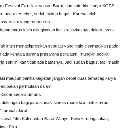
 Festival Film Kalimantan Barat, dan satu film karya KOFSI
am acara tersebut, sudah cukup bagus. Karena telah
masyarakat yang menonton.
epan harus lebih ditingkatkan lagi kreativitasnya dalam even-
ah ingin mengekpresikan sesuatu yang ingin disampaikan pada
 ada kendala sarana prasarana peralatan, mungkin sedikit
ja seni ini kan tidak ada batasnya. Jadi sudah bagus, tapi masih
i maupun panitia kegiatan jangan cepat puas terhadap karya
i merupakan permulaan dalam
i Kalbar secara umum.
ukungan bagi para sineas-sineas muda kita, untuk terus
,” tambah Jarot.
estival Film Kalimantan Barat Wahyu Kewek mengatakan,
tival Film