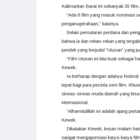
Kalimantan Barat ini sebanyak 35 film.
“Ada 6 film yang masuk nominasi sete
penganugerahaan,” katanya.
Selain pemutaran perdana dan penga
bahwa ia dan rekan-rekan yang terga
pendek yang berjudul “Utusan” yang ju
“Film Utusan ini kita buat sebagai had
Kewek.
Ia berharap dengan adanya festival f
tepat bagi para pecinta seni film. Kh
sineas-sineas muda daerah yang bisa 
internasional.
“Alhamdulillah ini adalah ajang perta
Kewek.
Dikatakan Kewek, kesan malam hari in
sangat mengapersiasi karya-karya fil