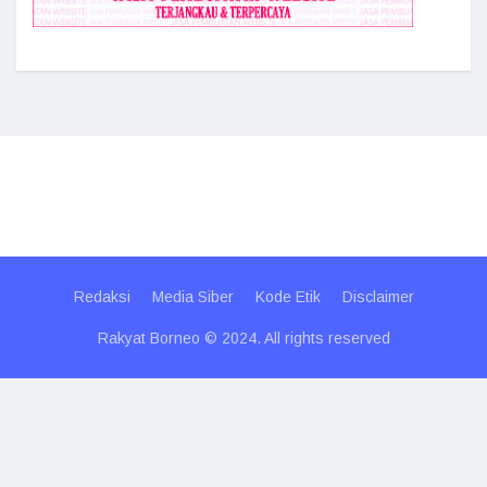
Redaksi
Media Siber
Kode Etik
Disclaimer
Rakyat Borneo © 2024. All rights reserved