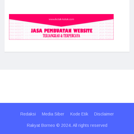
Redaksi
Media Siber
Kode Etik
Disclaimer
Rakyat Borneo © 2024. All rights reserved