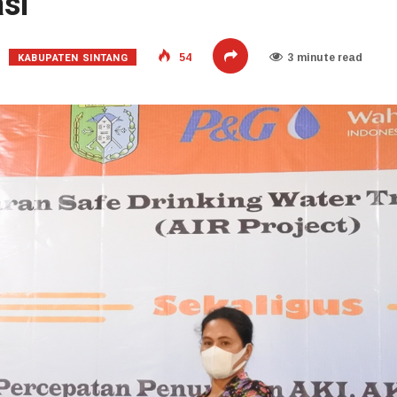
si
KABUPATEN SINTANG
54
3 minute read