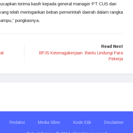
gucapkan terima kasih kepada general manager PT CUS dan
li yang telah meringankan beban pemerintah daerah dalam rangka
ampu,” pungkasnya.
Read Next
al
BPJS Ketenagakerjaan Bantu Lindungi Para
Pekerja
Redaksi
Media Siber
Kode Etik
Disclaimer