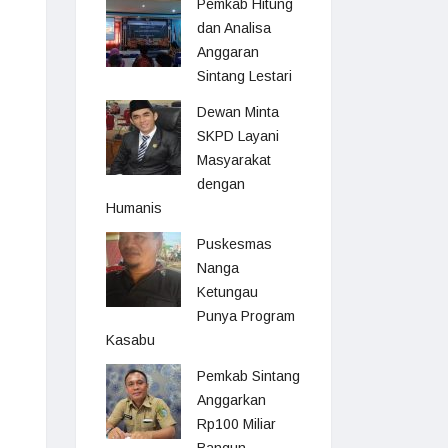
Pemkab Hitung
dan Analisa
Anggaran
Sintang Lestari
Dewan Minta
SKPD Layani
Masyarakat
dengan
Humanis
Puskesmas
Nanga
Ketungau
Punya Program
Kasabu
Pemkab Sintang
Anggarkan
Rp100 Miliar