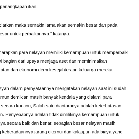
 penangkapan ikan.
dibiarkan maka semakin lama akan semakin besar dan pada
besar untuk perbaikannya,” katanya.
 diharapkan para nelayan memiliki kemampuan untuk memperbaiki
ai bagian dari upaya menjaga aset dan meminimalkan
patan dan ekonomi demi kesejahteraan keluarga mereka.
yah dalam pernyataannya mengatakan nelayan saat ini sudah
amun demikian masih banyak kendala yang dialami para
secara kontinu, Salah satu diantaranya adalah keterbatasan
an. Penyebabnya adalah tidak dimilikinya kemampuan untuk
a secara baik dan benar, sebagian besar nelayan masih
g keberadaannya jarang ditemui dan kalaupun ada biaya yang