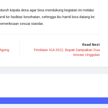
luruh kepala desa agar bisa mendukung kegiatan ini melalui
il ke fasilitas kesehatan, sehingga ibu hamil bisa datang ke
pemeriksaan sesuai standar.
Read Next
 Agung
Penilaian IGA 2022, Bupati Sampaikan Dua
Inovasi Unggulan
Redaksi
Media Siber
Kode Etik
Disclaimer