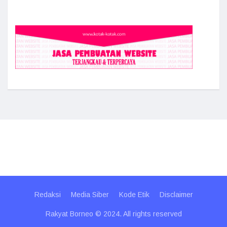
Redaksi
Media Siber
Kode Etik
Disclaimer
Rakyat Borneo © 2024. All rights reserved