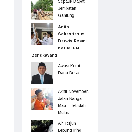
Sepauk Dapat
Jembatan
Gantung
Anita
Sebastianus
Darwis Resmi
Ketuai PMI
Bengkayang
Awasi Ketat
Dana Desa
Akhir November,
Jalan Nanga
Mau – Tebidah
Mulus
Air Terjun
Lepung Iring