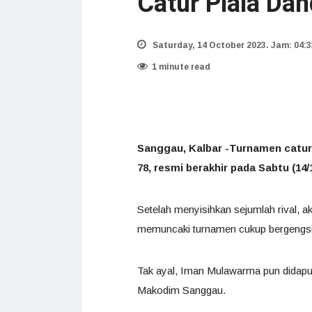
Catur Piala Da
Saturday, 14 October 2023. Jam: 04:3
1 minute read
Sanggau, Kalbar -Turnamen catur
78, resmi berakhir pada Sabtu (14/1
Setelah menyisihkan sejumlah rival, a
memuncaki turnamen cukup bergengsi 
Tak ayal, Iman Mulawarma pun didapuk
Makodim Sanggau.