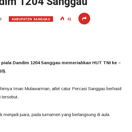
ndim 1204 Sanggau
KABUPATEN SANGGAU
3
41
 piala Dandim 1204 Sanggau memeriahkan HUT TNI ke –
0).
khirnya Iman Mulawarman, atlet catur Percasi Sanggau berhasil
tersebut.
 menjadi juara, pada turnamen yang berlangsung di aula