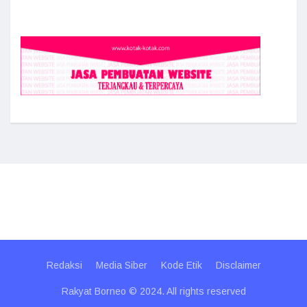
Redaksi
Media Siber
Kode Etik
Disclaimer
Rakyat Borneo © 2024. All rights reserved