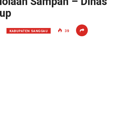
lolaan Sampah – Dinas
dup
KABUPATEN SANGGAU
39