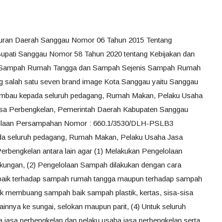
turan Daerah Sanggau Nomor 06 Tahun 2015 Tentang
upati Sanggau Nomor 58 Tahun 2020 tentang Kebijakan dan
an Sampah Rumah Tangga dan Sampah Sejenis Sampah Rumah
 salah satu seven brand image Kota Sanggau yaitu Sanggau
ngimbau kepada seluruh pedagang, Rumah Makan, Pelaku Usaha
asa Perbengkelan, Pemerintah Daerah Kabupaten Sanggau
lolaan Persampahan Nomor : 660.1/3530/DLH-PSLB3
pada seluruh pedagang, Rumah Makan, Pelaku Usaha Jasa
rbengkelan antara lain agar (1) Melakukan Pengelolaan
kungan, (2) Pengelolaan Sampah dilakukan dengan cara
baik terhadap sampah rumah tangga maupun terhadap sampah
k membuang sampah baik sampah plastik, kertas, sisa-sisa
innya ke sungai, selokan maupun parit, (4) Untuk seluruh
jasa perbengkelan dan pelaku usaha jasa perbengkelan serta