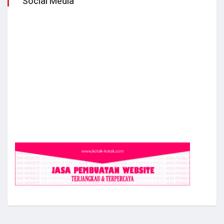
Social Media