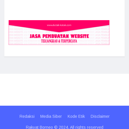
Redaksi
Media Siber
Kode Etik
Disclaimer
Rakyat Borneo © 2024. All rights reserved