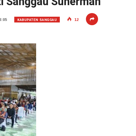
ti Sanggau Suherman
KABUPATEN SANGGAU
3:05
12