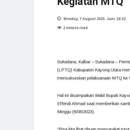
Kegiatan MTQ
Monday, 7 August 2023. Jam: 18:22
2 minute read
Sukadana, Kalbar – Sukadana – Peme
(LPTQ) Kabupaten Kayong Utara membe
mensukseskan pelaksanaan MTQ ke VI
Hal ini disampaikan Wakil Bupati Kay
Effendi Ahmad saat memberikan sam
Minggu (6/08/2023).
“Bisa kita lihat ribuan masyarakat tu