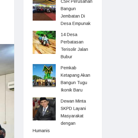
CSR Perusahan
Bangun
Jembatan Di
Desa Empunak
14 Desa
Perbatasan
Terisolir Jalan
Bubur
Pemkab
Ketapang Akan
Bangun Tugu
Ikonik Baru
Dewan Minta
SKPD Layani
Masyarakat
dengan
Humanis