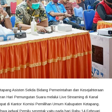
Ketapang Asisten Sekda Bidang Pemerintahan dan Kesejahteraan
uran Hari Pemungutan Suara melalui Live Streaming di Kanal
mpat di Kantor Komisi Pemilihan Umum Kabupaten Ketapang.
hwa jadwal Pemilu serentak yaitu pada hari Rabu 14 Februari