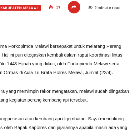
KABUPATEN MELAWI
17
2 minute read
sama Forkopimda Melawi bersepakat untuk melarang Perang
Hal ini pun ditegaskan kembali dalam rapat koordinasi lintas
Fitri 1443 Hijriah yang diikuti, oleh Forkopimda Melawi serta
 Ormas di Aula Tri Brata Polres Melawi, Jum’at (22/4).
sra yang memimpin rakor mengatakan, melawi sudah diingatkan
tang kegiatan perang kembang api tersebut.
perang petasan atau kembang api di jembatan. Saya mendukung
as oleh Bapak Kapolres dan jajarannya apabila masih ada yang