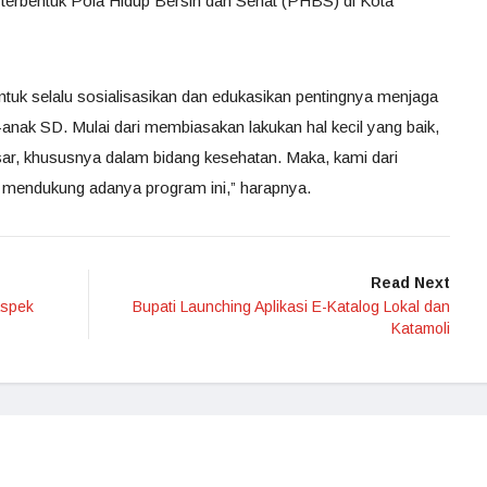
ar terbentuk Pola Hidup Bersih dan Sehat (PHBS) di Kota
ntuk selalu sosialisasikan dan edukasikan pentingnya menjaga
anak SD. Mulai dari membiasakan lakukan hal kecil yang baik,
ar, khususnya dalam bidang kesehatan. Maka, kami dari
n mendukung adanya program ini,” harapnya.
Read Next
Aspek
Bupati Launching Aplikasi E-Katalog Lokal dan
Katamoli