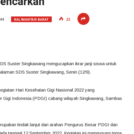
gencarkan
KALIMANTAN BARAT
44
21
DS Suster Singkawang mengucapkan ikrar janji siswa untuk
Halaman SDS Suster Singkawang, Senin (12/9).
egiatan Hari Kesehatan Gigi Nasional 2022 yang
er Gigi Indonesia (PDGI) cabang wilayah Singkawang, Sambas
rupakan tindak lanjut dari arahan Pengurus Besar PDGI dan
pada tanggal 12 September 2022. Kegiatan ini mengusung tema