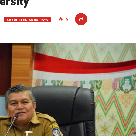
ersity
KABUPATEN KUBU RAYA
9