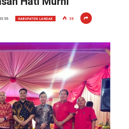
san Hati Murni
KABUPATEN LANDAK
23:55
39