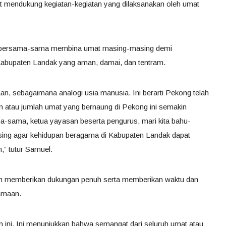
 mendukung kegiatan-kegiatan yang dilaksanakan oleh umat
 bersama-sama membina umat masing-masing demi
abupaten Landak yang aman, damai, dan tentram.
, sebagaimana analogi usia manusia. Ini berarti Pekong telah
n atau jumlah umat yang bernaung di Pekong ini semakin
ma-sama, ketua yayasan beserta pengurus, mari kita bahu-
g agar kehidupan beragama di Kabupaten Landak dapat
,” tutur Samuel.
h memberikan dukungan penuh serta memberikan waktu dan
amaan.
 ini. Ini menunjukkan bahwa semangat dari seluruh umat atau