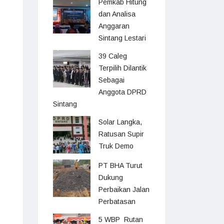
Pemkab Hitung
dan Analisa
Anggaran
Sintang Lestari
39 Caleg
Terpilih Dilantik
Sebagai
Anggota DPRD
Sintang
Solar Langka,
Ratusan Supir
Truk Demo
PT BHA Turut
Dukung
Perbaikan Jalan
Perbatasan
5 WBP Rutan