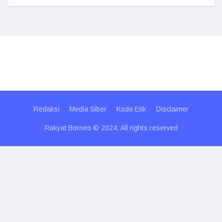
Redaksi
Media Siber
Kode Etik
Disclaimer
Rakyat Borneo © 2024. All rights reserved