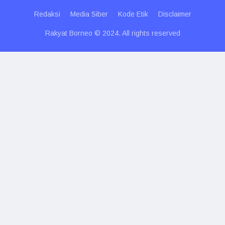
Redaksi
Media Siber
Kode Etik
Disclaimer
Rakyat Borneo © 2024. All rights reserved