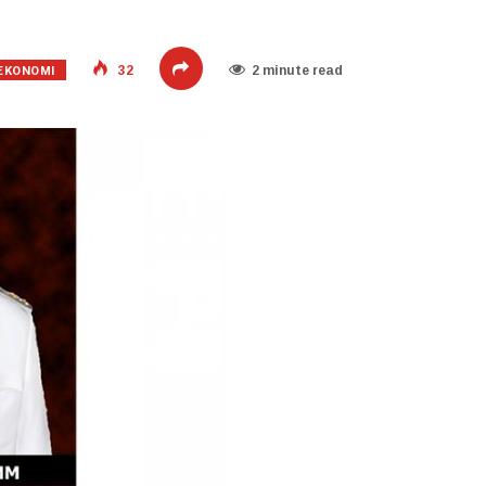
EKONOMI
32
2 minute read