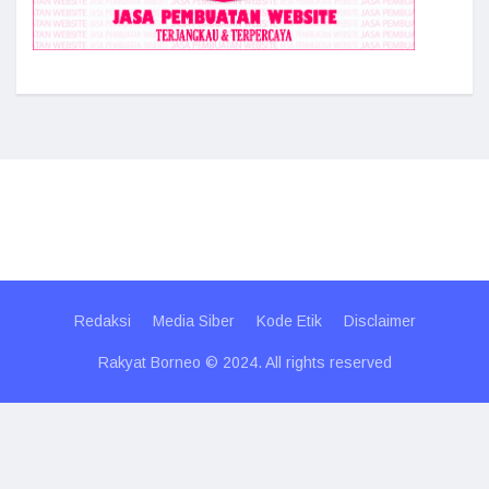
Redaksi
Media Siber
Kode Etik
Disclaimer
Rakyat Borneo © 2024. All rights reserved