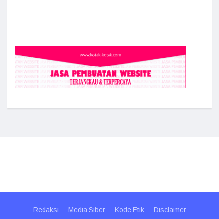
Redaksi
Media Siber
Kode Etik
Disclaimer