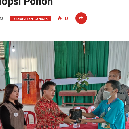
dopsi Pohon
KABUPATEN LANDAK
53
13