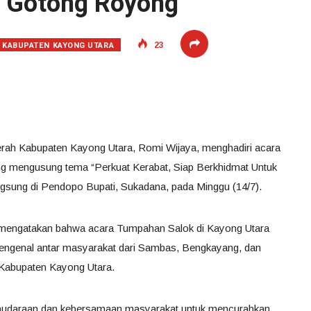
n Gotong Royong
KABUPATEN KAYONG UTARA
23
erah Kabupaten Kayong Utara, Romi Wijaya, menghadiri acara
g mengusung tema “Perkuat Kerabat, Siap Berkhidmat Untuk
angsung di Pendopo Bupati, Sukadana, pada Minggu (14/7).
mengatakan bahwa acara Tumpahan Salok di Kayong Utara
mengenal antar masyarakat dari Sambas, Bengkayang, dan
 Kabupaten Kayong Utara.
rsaudaraan dan kebersamaan masyarakat untuk mencurahkan