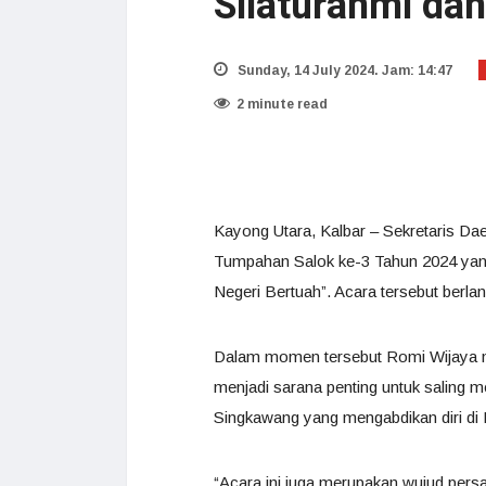
Silaturahmi da
Sunday, 14 July 2024. Jam: 14:47
2 minute read
Kayong Utara, Kalbar – Sekretaris Da
Tumpahan Salok ke-3 Tahun 2024 yan
Negeri Bertuah”. Acara tersebut berl
Dalam momen tersebut Romi Wijaya 
menjadi sarana penting untuk saling 
Singkawang yang mengabdikan diri di
“Acara ini juga merupakan wujud pe