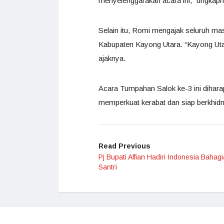
menyelenggarakan acara ini,” ungkapn
Selain itu, Romi mengajak seluruh m
Kabupaten Kayong Utara. “Kayong Utara
ajaknya.
Acara Tumpahan Salok ke-3 ini dihar
memperkuat kerabat dan siap berkhid
Read Previous
Pj Bupati Alfian Hadiri Indonesia Bahag
Santri