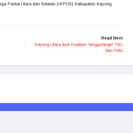
arga Pantai Utara dan Selatan (IKPUS) Kabupaten Kayong
Read Next
Kayong Utara Ikuti Kuatkan Tanggulangin TBC
dan Polio
Redaksi
Media Siber
Kode Etik
Disclaimer
Rakyat Borneo © 2024. All rights reserved