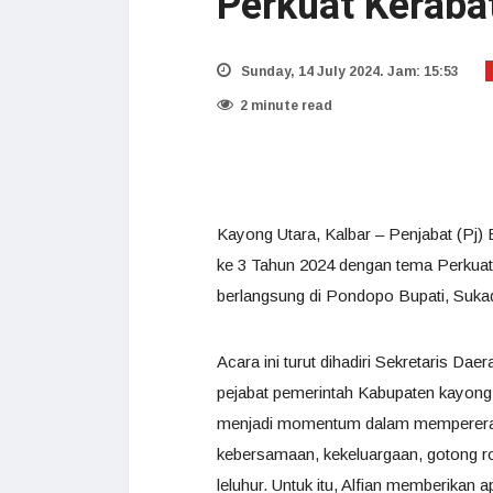
Perkuat Keraba
Sunday, 14 July 2024. Jam: 15:53
2 minute read
Kayong Utara, Kalbar – Penjabat (Pj)
ke 3 Tahun 2024 dengan tema Perkuat 
berlangsung di Pondopo Bupati, Sukad
Acara ini turut dihadiri Sekretaris D
pejabat pemerintah Kabupaten kayong
menjadi momentum dalam mempererat si
kebersamaan, kekeluargaan, gotong roy
leluhur. Untuk itu, Alfian memberikan 