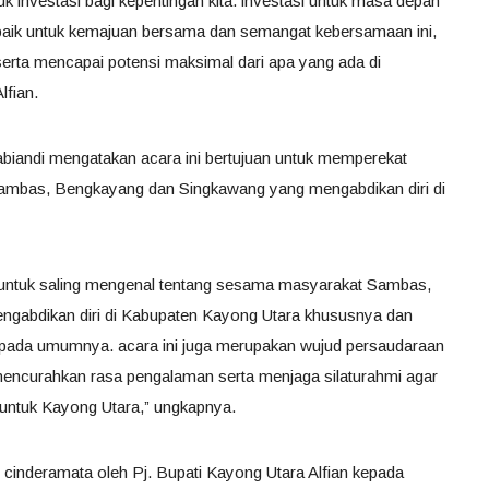
uk investasi bagi kepentingan kita. investasi untuk masa depan
h baik untuk kemajuan bersama dan semangat kebersamaan ini,
 serta mencapai potensi maksimal dari apa yang ada di
lfian.
abiandi mengatakan acara ini bertujuan untuk memperekat
Sambas, Bengkayang dan Singkawang yang mengabdikan diri di
 untuk saling mengenal tentang sesama masyarakat Sambas,
gabdikan diri di Kabupaten Kayong Utara khususnya dan
pada umumnya. acara ini juga merupakan wujud persaudaraan
ncurahkan rasa pengalaman serta menjaga silaturahmi agar
 untuk Kayong Utara,” ungkapnya.
 cinderamata oleh Pj. Bupati Kayong Utara Alfian kepada