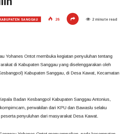
lih
KABUPATEN SANGGAU
26
2 minute read
gau Yohanes Ontot membuka kegiatan penyuluhan tentang
yarakat di Kabupaten Sanggau yang diselenggarakan oleh
(Kesbangpol) Kabupaten Sanggau, di Desa Kawat, Kecamatan
 Kepala Badan Kesbangpol Kabupaten Sanggau Antonius,
rkompimcam, perwakilan dari KPU dan Bawaslu selaku
 peserta penyuluhan dari masyarakat Desa Kawat.
i Sanggau Yohanes Ontot menyampaikan, pada kesempatan