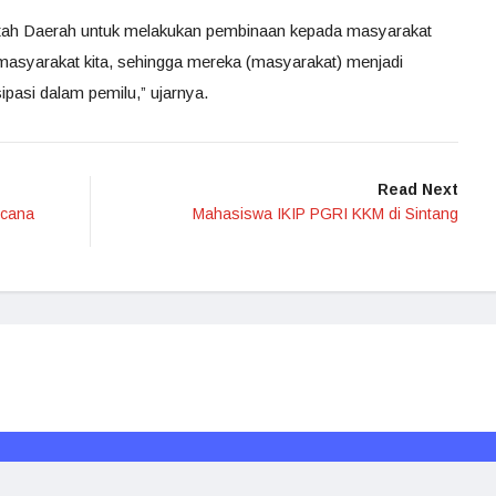
intah Daerah untuk melakukan pembinaan kepada masyarakat
masyarakat kita, sehingga mereka (masyarakat) menjadi
ipasi dalam pemilu,” ujarnya.
Read Next
ncana
Mahasiswa IKIP PGRI KKM di Sintang
Redaksi
Media Siber
Kode Etik
Disclaimer