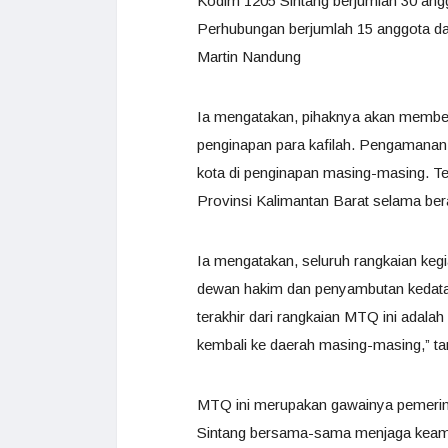
Kodim 1205 Sintang berjumlah 30 ang
Perhubungan berjumlah 15 anggota da
Martin Nandung
Ia mengatakan, pihaknya akan membe
penginapan para kafilah. Pengamanan a
kota di penginapan masing-masing. 
Provinsi Kalimantan Barat selama ber
Ia mengatakan, seluruh rangkaian keg
dewan hakim dan penyambutan kedatan
terakhir dari rangkaian MTQ ini adala
kembali ke daerah masing-masing,” t
MTQ ini merupakan gawainya pemerin
Sintang bersama-sama menjaga keama