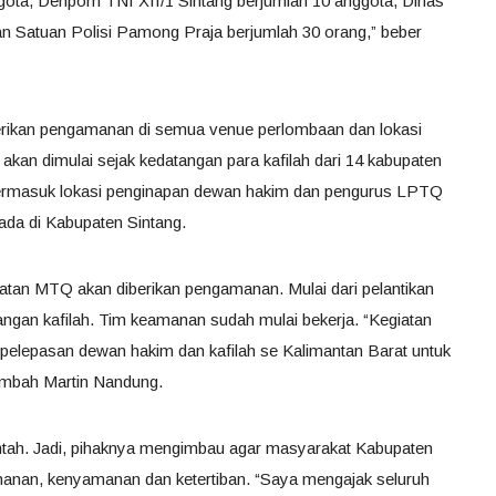
gota, Denpom TNI XII/1 Sintang berjumlah 10 anggota, Dinas
n Satuan Polisi Pamong Praja berjumlah 30 orang,” beber
rikan pengamanan di semua venue perlombaan dan lokasi
kan dimulai sejak kedatangan para kafilah dari 14 kabupaten
Termasuk lokasi penginapan dewan hakim dan pengurus LPTQ
ada di Kabupaten Sintang.
iatan MTQ akan diberikan pengamanan. Mulai dari pelantikan
gan kafilah. Tim keamanan sudah mulai bekerja. “Kegiatan
h pelepasan dewan hakim dan kafilah se Kalimantan Barat untuk
ambah Martin Nandung.
tah. Jadi, pihaknya mengimbau agar masyarakat Kabupaten
nan, kenyamanan dan ketertiban. “Saya mengajak seluruh