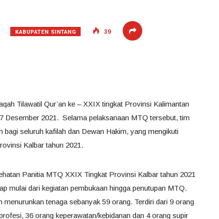
KABUPATEN SINTANG
39
qah Tilawatil Qur’an ke – XXIX tingkat Provinsi Kalimantan
-17 Desember 2021. Selama pelaksanaan MTQ tersebut, tim
 bagi seluruh kafilah dan Dewan Hakim, yang mengikuti
ovinsi Kalbar tahun 2021.
ehatan Panitia MTQ XXIX Tingkat Provinsi Kalbar tahun 2021
gap mulai dari kegiatan pembukaan hingga penutupan MTQ.
n menurunkan tenaga sebanyak 59 orang. Terdiri dari 9 orang
rofesi, 36 orang keperawatan/kebidanan dan 4 orang supir