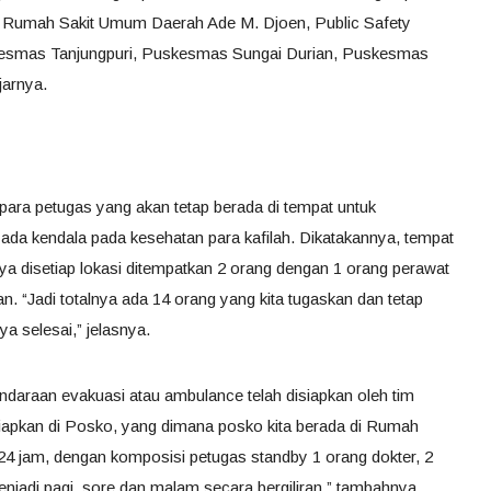
ri Rumah Sakit Umum Daerah Ade M. Djoen, Public Safety
esmas Tanjungpuri, Puskesmas Sungai Durian, Puskesmas
jarnya.
ara petugas yang akan tetap berada di tempat untuk
ada kendala pada kesehatan para kafilah. Dikatakannya, tempat
ya disetiap lokasi ditempatkan 2 orang dengan 1 orang perawat
n. “Jadi totalnya ada 14 orang yang kita tugaskan dan tetap
a selesai,” jelasnya.
araan evakuasi atau ambulance telah disiapkan oleh tim
siapkan di Posko, yang dimana posko kita berada di Rumah
24 jam, dengan komposisi petugas standby 1 orang dokter, 2
enjadi pagi, sore dan malam secara bergiliran,” tambahnya.