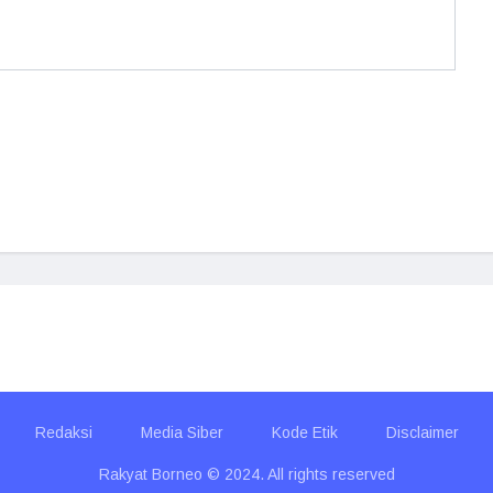
Redaksi
Media Siber
Kode Etik
Disclaimer
Rakyat Borneo © 2024. All rights reserved